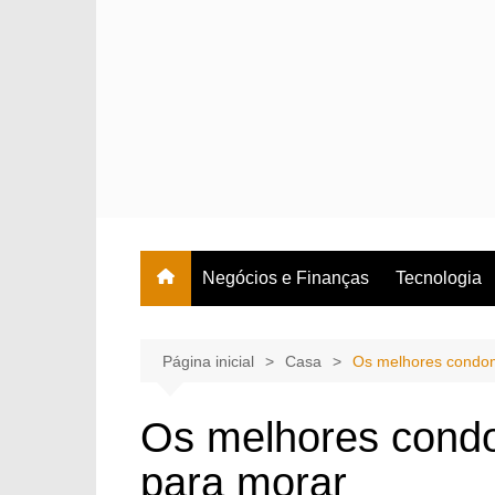
Ir
para
o
conteúdo
Negócios e Finanças
Tecnologia
Página inicial
Casa
Os melhores condom
Os melhores condo
para morar