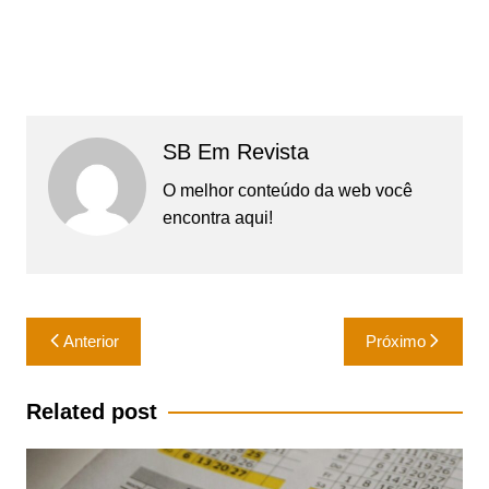
SB Em Revista
O melhor conteúdo da web você
encontra aqui!
Navegação
Anterior
Próximo
de
Post
Related post