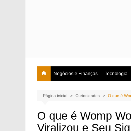
Ir
para
o
conteúdo
Negócios e Finanças
Tecnologia
Página inicial
Curiosidades
O que é Wom
O que é Womp W
Viralizou e Seu Si