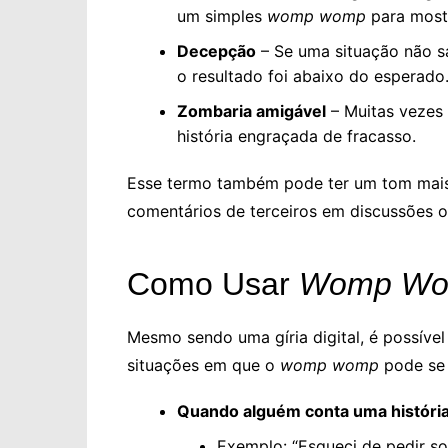
um simples
womp womp
para mostr
Decepção
– Se uma situação não s
o resultado foi abaixo do esperado
Zombaria amigável
– Muitas vezes
história engraçada de fracasso.
Esse termo também pode ter um tom mais c
comentários de terceiros em discussões on
Como Usar
Womp W
Mesmo sendo uma gíria digital, é possível
situações em que o
womp womp
pode se 
Quando alguém conta uma história 
Exemplo: “Esqueci de pedir s