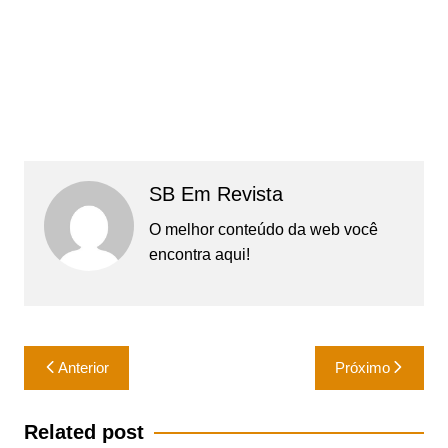
SB Em Revista
O melhor conteúdo da web você
encontra aqui!
Navegação
Anterior
Próximo
de
Post
Related post