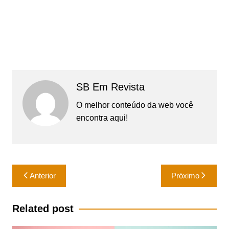
SB Em Revista
O melhor conteúdo da web você
encontra aqui!
Navegação
Anterior
Próximo
de
Post
Related post