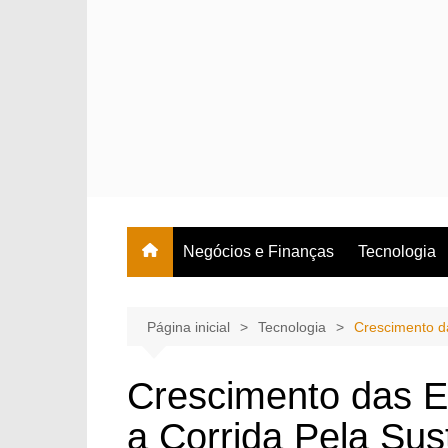
Ir
para
o
conteúdo
Negócios e Finanças
Tecnologia
Página inicial
Tecnologia
Crescimento da
Crescimento das E
a Corrida Pela Sus