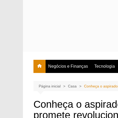
Ir
para
o
conteúdo
Negócios e Finanças
Tecnologia
Página inicial
Casa
Conheça o aspirador
Conheça o aspirad
promete revolucio