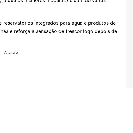
, já que os melhores modelos cuidam de vários
e reservatórios integrados para água e produtos de
chas e reforça a sensação de frescor logo depois de
Anuncio