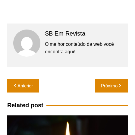
SB Em Revista
O melhor conteúdo da web você
encontra aqui!
Navegação
Anterior
Próximo
de
Post
Related post