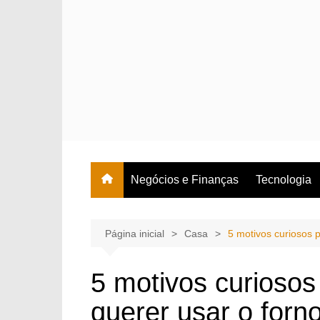
Ir
para
o
conteúdo
Negócios e Finanças
Tecnologia
Página inicial
Casa
5 motivos curiosos 
5 motivos curioso
querer usar o forn