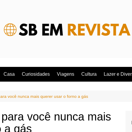
Casa
Curiosidades
Viagens
Cultura
Lazer e Dive
para você nunca mais querer usar o forno a gás
s para você nunca mais
o a gás