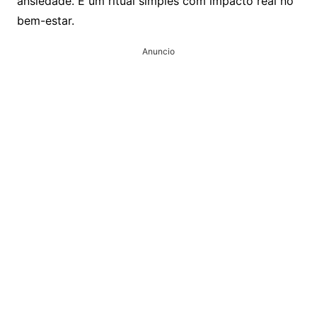
ansiedade. É um ritual simples com impacto real no
bem-estar.
Anuncio