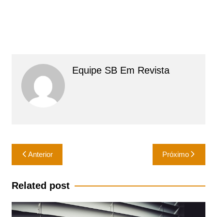
Equipe SB Em Revista
Navegação
Anterior
Próximo
de
Post
Related post