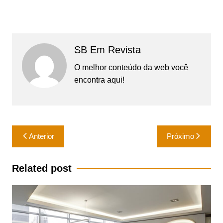
SB Em Revista
O melhor conteúdo da web você
encontra aqui!
Navegação
Anterior
Próximo
de
Post
Related post