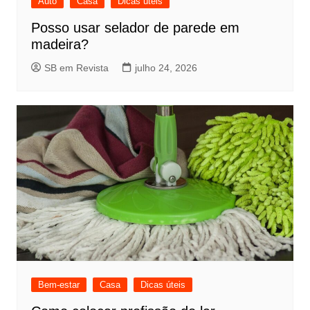
Auto
Casa
Dicas úteis
Posso usar selador de parede em
madeira?
SB em Revista
julho 24, 2026
Bem-estar
Casa
Dicas úteis