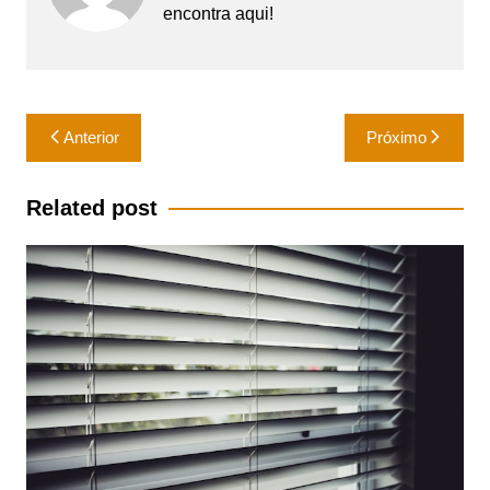
encontra aqui!
Navegação
Anterior
Próximo
de
Post
Related post