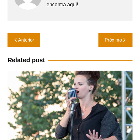
encontra aqui!
Navegação
Anterior
Próximo
de
Post
Related post