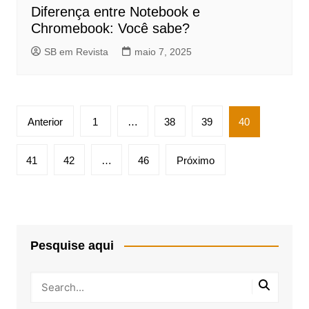
Diferença entre Notebook e
Chromebook: Você sabe?
SB em Revista
maio 7, 2025
Paginação
Anterior
1
…
38
39
40
de
posts
41
42
…
46
Próximo
Pesquise aqui