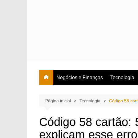
Ir
para
o
conteúdo
Negócios e Finanças
Tecnologia
Página inicial
Tecnologia
Código 58 car
Código 58 cartão:
explicam esse erro