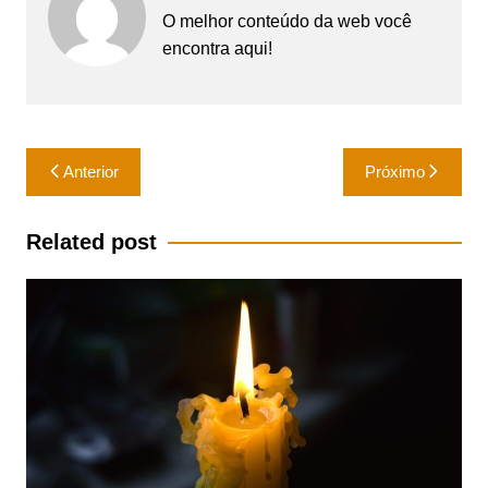
O melhor conteúdo da web você
encontra aqui!
Navegação
Anterior
Próximo
de
Post
Related post