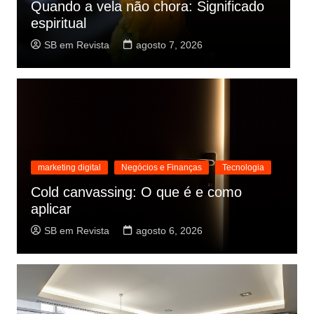
Key user SAP: Função e
C
responsabilidades
m
SB em Revista
agosto 7, 2026
marketing digital
Negócios e Finanças
Tecnologia
Cold canvassing: O que é e como
aplicar
SB em Revista
agosto 6, 2026