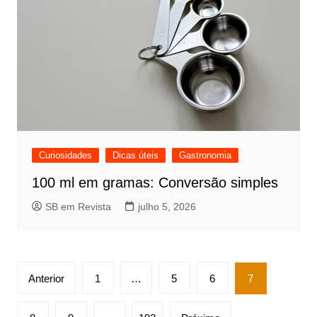
Curiosidades
Dicas úteis
Gastronomia
100 ml em gramas: Conversão simples
SB em Revista
julho 5, 2026
Paginação
Anterior
1
…
5
6
7
de
posts