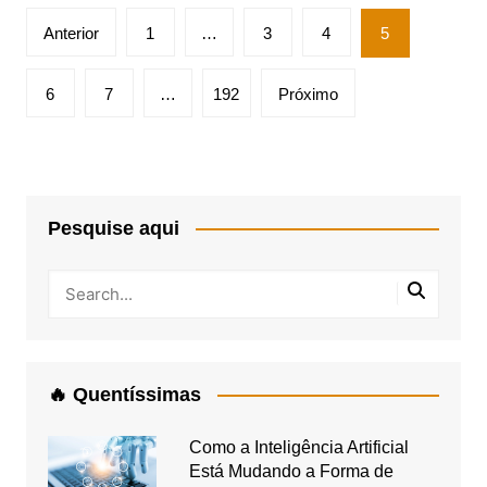
Paginação
Anterior
1
…
3
4
5
de
posts
6
7
…
192
Próximo
Pesquise aqui
🔥 Quentíssimas
Como a Inteligência Artificial
Está Mudando a Forma de