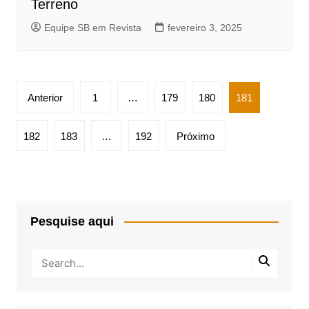
Terreno
Equipe SB em Revista
fevereiro 3, 2025
Paginação
Anterior
1
…
179
180
181
de
posts
182
183
…
192
Próximo
Pesquise aqui