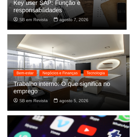
Como dar exemplos na redação e
C
melhorar a nota
a
SB em Revista
agosto 6, 2026
Bem-estar
Negócios e Finanças
Tecnologia
Trabalho interno: O que significa no
emprego
SB em Revista
agosto 5, 2026