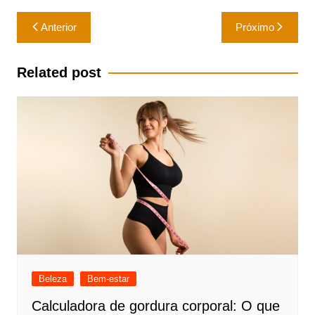
Navegação
Anterior
Próximo
de
Post
Related post
Beleza
Bem-estar
Calculadora de gordura corporal: O que