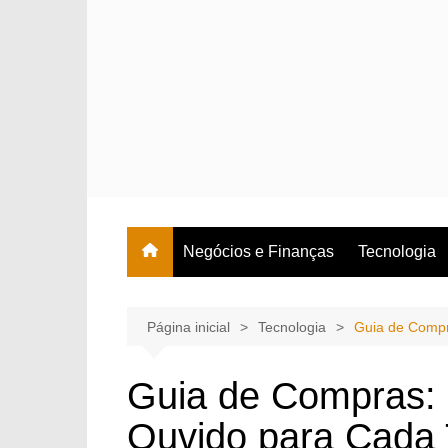
Ir
para
o
conteúdo
Negócios e Finanças
Tecnologia
Página inicial
Tecnologia
Guia de Compr
Guia de Compras:
Ouvido para Cada 