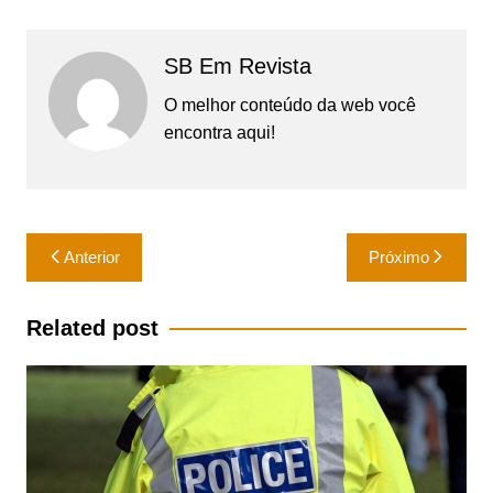
SB Em Revista
O melhor conteúdo da web você
encontra aqui!
Navegação
Anterior
Próximo
de
Post
Related post