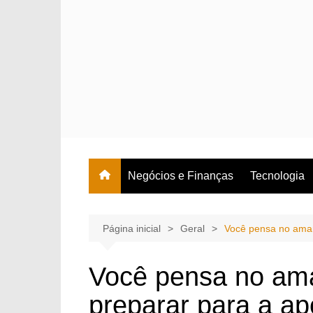
Ir
para
o
conteúdo
Negócios e Finanças
Tecnologia
Página inicial
Geral
Você pensa no aman
Você pensa no am
preparar para a ap