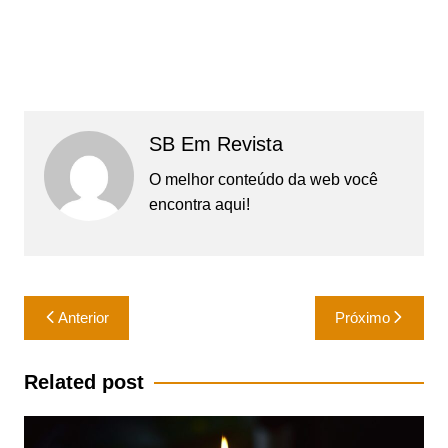
SB Em Revista
O melhor conteúdo da web você
encontra aqui!
Navegação
Anterior
Próximo
de
Post
Related post