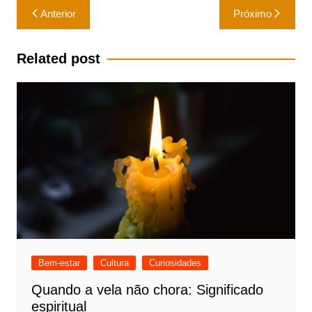
Navegação
Anterior
Próximo
de
Post
Related post
Bem-estar
Cultura
Curiosidades
Quando a vela não chora: Significado
espiritual