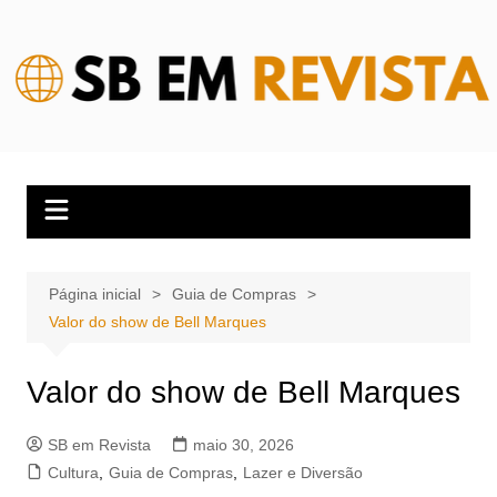
Ir
para
o
conteúdo
Página inicial
Guia de Compras
Valor do show de Bell Marques
Valor do show de Bell Marques
SB em Revista
maio 30, 2026
Cultura
,
Guia de Compras
,
Lazer e Diversão