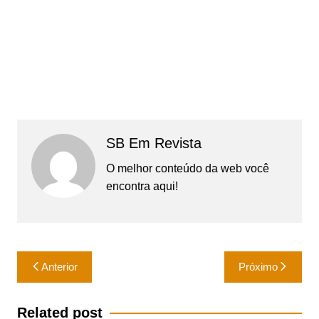
SB Em Revista
O melhor conteúdo da web você
encontra aqui!
Navegação
Anterior
Próximo
de
Post
Related post