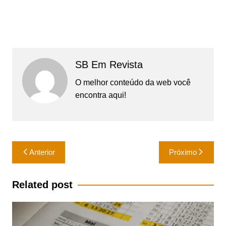
SB Em Revista
O melhor conteúdo da web você
encontra aqui!
Navegação
Anterior
Próximo
de
Post
Related post