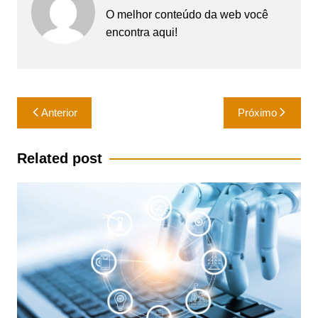
O melhor conteúdo da web você
encontra aqui!
Navegação
Anterior
Próximo
de
Post
Related post