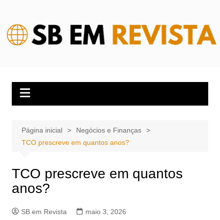
Ir
para
o
conteúdo
Página inicial
Negócios e Finanças
TCO prescreve em quantos anos?
TCO prescreve em quantos
anos?
SB em Revista
maio 3, 2026