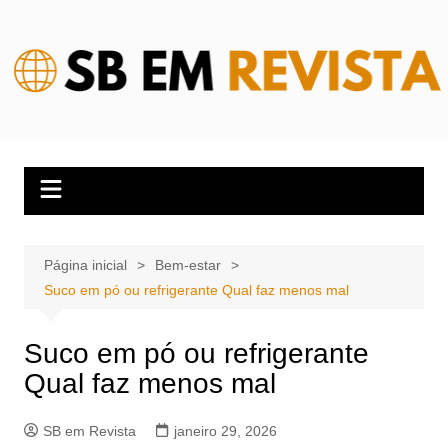
Ir
para
o
conteúdo
Página inicial
Bem-estar
Suco em pó ou refrigerante Qual faz menos mal
Suco em pó ou refrigerante
Qual faz menos mal
SB em Revista
janeiro 29, 2026