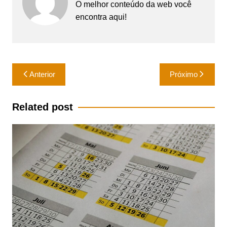
O melhor conteúdo da web você
encontra aqui!
Navegação
Anterior
Próximo
de
Post
Related post