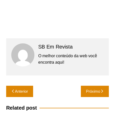
SB Em Revista
O melhor conteúdo da web você
encontra aqui!
Navegação
Anterior
Próximo
de
Post
Related post