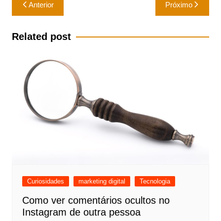
Navegação
Anterior
Próximo
de
Post
Related post
Curiosidades
marketing digital
Tecnologia
Como ver comentários ocultos no
Instagram de outra pessoa