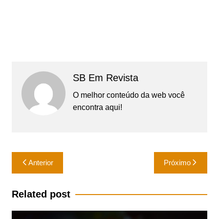
SB Em Revista
O melhor conteúdo da web você
encontra aqui!
Navegação
Anterior
Próximo
de
Post
Related post