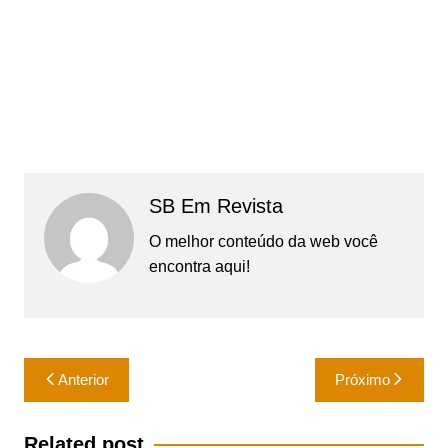
SB Em Revista
O melhor conteúdo da web você
encontra aqui!
Navegação
Anterior
Próximo
de
Post
Related post