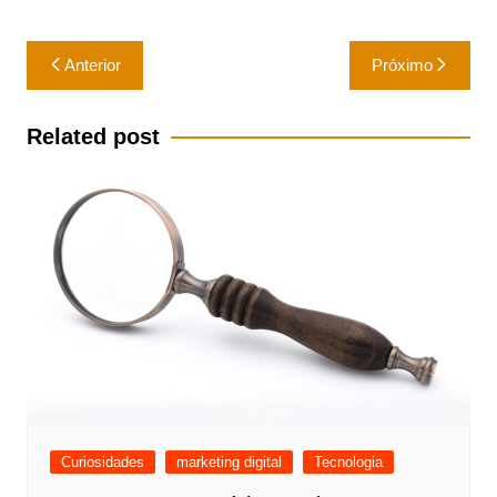
Navegação
Anterior
Próximo
de
Post
Related post
Curiosidades
marketing digital
Tecnologia