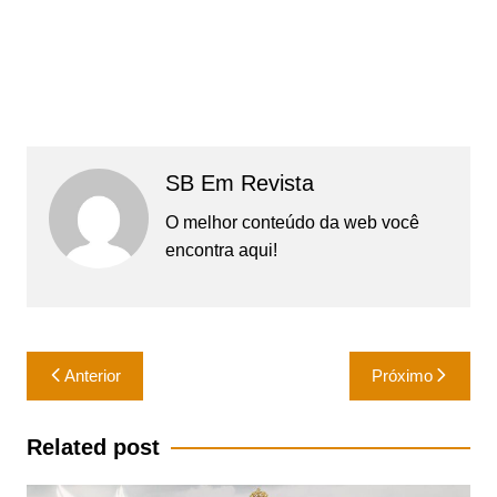
SB Em Revista
O melhor conteúdo da web você
encontra aqui!
Navegação
Anterior
Próximo
de
Post
Related post