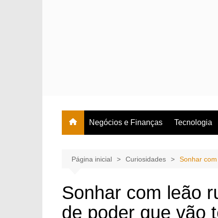
Ir
para
o
conteúdo
Negócios e Finanças
Tecnologia
Página inicial
Curiosidades
Sonhar com 
Sonhar com leão r
de poder que vão t