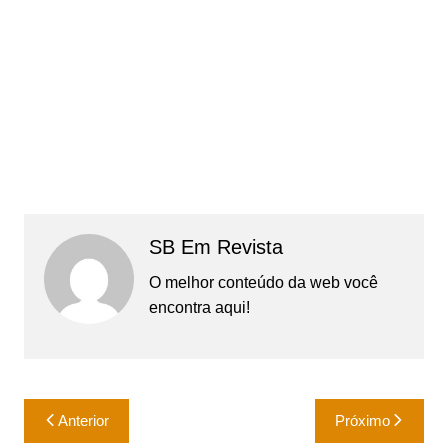
SB Em Revista
O melhor conteúdo da web você
encontra aqui!
Navegação
Anterior
Próximo
de