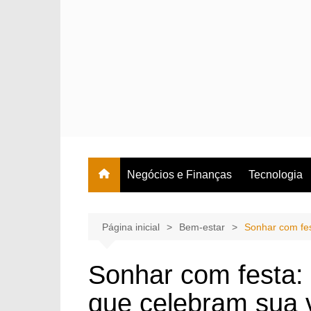
Ir
para
o
conteúdo
Negócios e Finanças
Tecnologia
Página inicial
Bem-estar
Sonhar com fes
Sonhar com festa: 
que celebram sua 