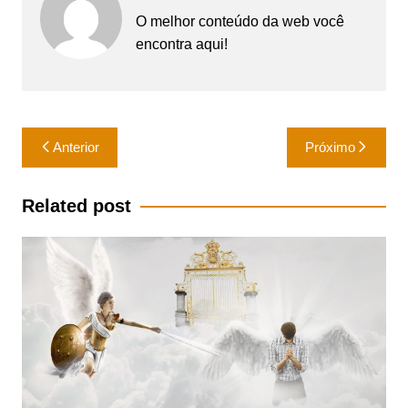
O melhor conteúdo da web você
encontra aqui!
Navegação
Anterior
Próximo
de
Post
Related post