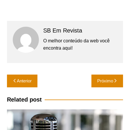
SB Em Revista
O melhor conteúdo da web você
encontra aqui!
Navegação
Anterior
Próximo
de
Post
Related post