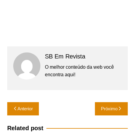
SB Em Revista
O melhor conteúdo da web você
encontra aqui!
Navegação
Anterior
Próximo
de
Post
Related post