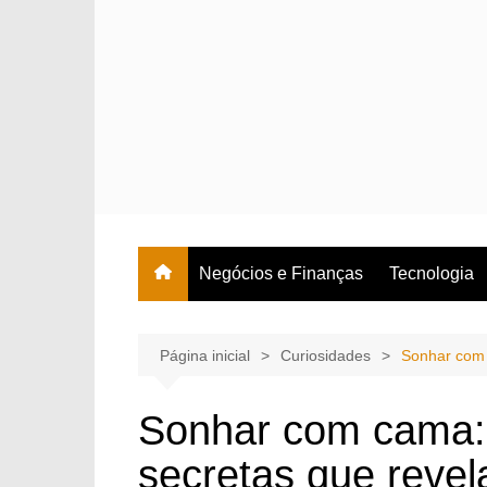
Ir
para
o
conteúdo
Negócios e Finanças
Tecnologia
Página inicial
Curiosidades
Sonhar com 
Sonhar com cama: 
secretas que reve