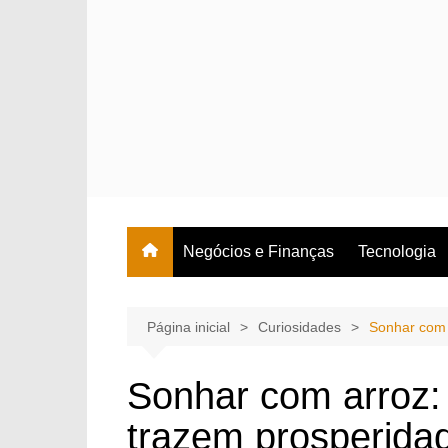
Ir
para
o
conteúdo
Negócios e Finanças
Tecnologia
Página inicial
Curiosidades
Sonhar com 
Sonhar com arroz: 
trazem prosperida