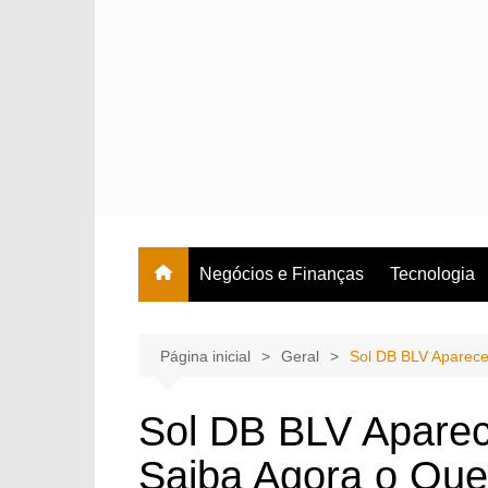
Ir
para
o
conteúdo
Negócios e Finanças
Tecnologia
Página inicial
Geral
Sol DB BLV Aparece
Sol DB BLV Aparec
Saiba Agora o Que