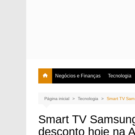
Ir
para
o
conteúdo
Negócios e Finanças
Tecnologia
Página inicial
Tecnologia
Smart TV Sams
Smart TV Samsung
desconto hoje na 