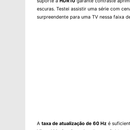
suporte a
HDR10
garante contraste aprim
escuras. Testei assistir uma série com cen
surpreendente para uma TV nessa faixa d
A
taxa de atualização de 60 Hz
é suficien