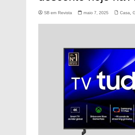
SB em Revista
maio 7, 2025
Casa
,
G