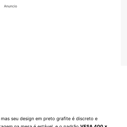
Anuncio
 mas seu design em preto grafite é discreto e
agem na mesa é estável, e o padrão
VESA 400 x