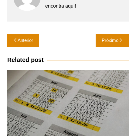
encontra aqui!
Navegação
Anterior
Próximo
de
Post
Related post