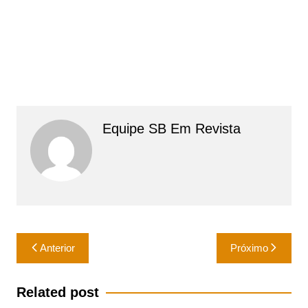
Equipe SB Em Revista
Navegação
Anterior
Próximo
de
Post
Related post