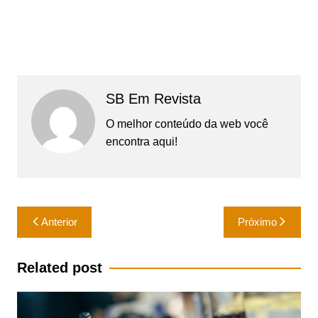
SB Em Revista
O melhor conteúdo da web você
encontra aqui!
Navegação
Anterior
Próximo
de
Post
Related post