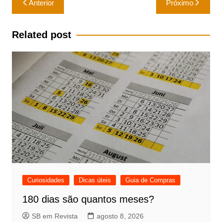
Anterior
Próximo
de
Post
Related post
Curiosidades
Dicas úteis
Guia de Compras
180 dias são quantos meses?
SB em Revista
agosto 8, 2026