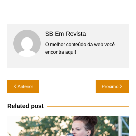
SB Em Revista
O melhor conteúdo da web você
encontra aqui!
Navegação
Anterior
Próximo
de
Post
Related post